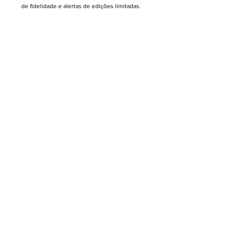
de fidelidade e alertas de edições limitadas.
Insira seu email
Enviar
Empório
Produtos
Termos de uso
Política de privacidade
Políticas de envio, troca e devolução
Dúvidas