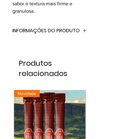
sabor e textura mais firme e
granulosa.
INFORMAÇÕES DO PRODUTO
Nome: Maturador de Queijos
Unitário
Material: MDF, pinus e tela de
Produtos
nylon
relacionados
Medidas: 23 x 23 x 9 cm (L x C x
A)
Novidade
Novidade