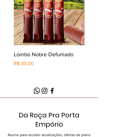
Lombo Nobre Defumado
Minas Padrão Tradicio
Preço
Preço
R$ 30,00
R$ 50,00
Da Roça Pra Porta
Empório
Assine para receber atualizações, ofertas de plano